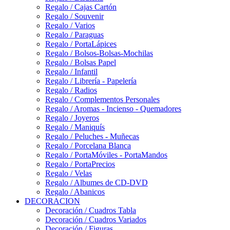
Regalo / Cajas Cartón
Regalo / Souvenir
Regalo / Varios
Regalo / Paraguas
Regalo / PortaLápices
Regalo / Bolsos-Bolsas-Mochilas
Regalo / Bolsas Papel
Regalo / Infantil
Regalo / Librería - Papelería
Regalo / Radios
Regalo / Complementos Personales
Regalo / Aromas - Incienso - Quemadores
Regalo / Joyeros
Regalo / Maniquís
Regalo / Peluches - Muñecas
Regalo / Porcelana Blanca
Regalo / PortaMóviles - PortaMandos
Regalo / PortaPrecios
Regalo / Velas
Regalo / Albumes de CD-DVD
Regalo / Abanicos
DECORACION
Decoración / Cuadros Tabla
Decoración / Cuadros Variados
Decoración / Figuras