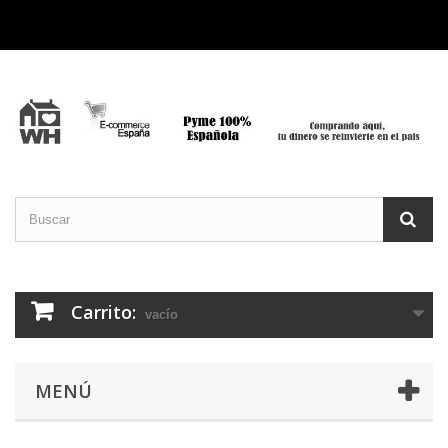
Carrito:
vacío
MENÚ