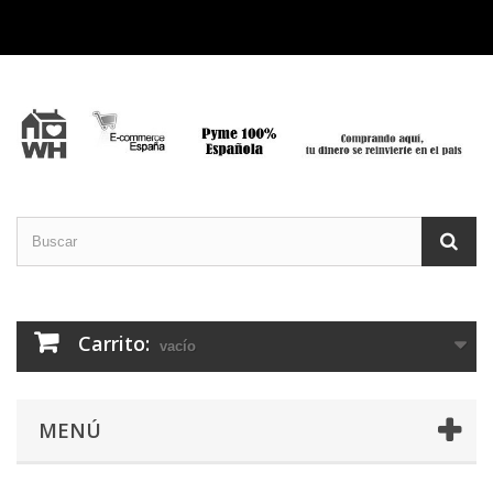
Carrito:
vacío
MENÚ