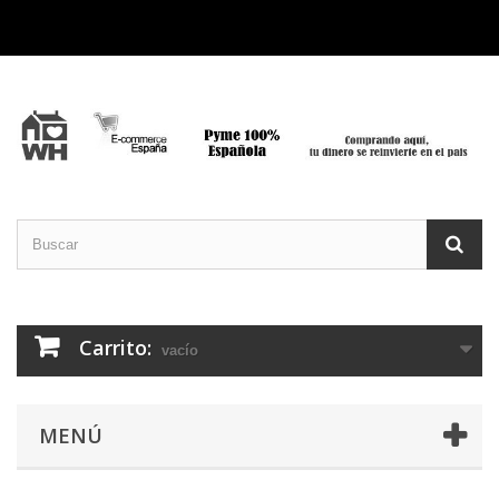
Carrito:
vacío
MENÚ