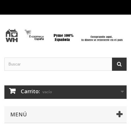
Carrito:
vacío
MENÚ