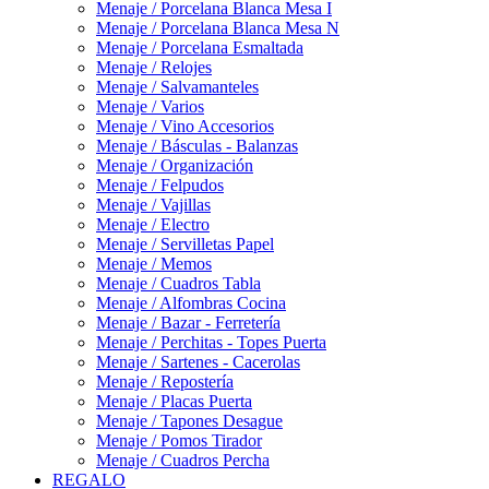
Menaje / Porcelana Blanca Mesa I
Menaje / Porcelana Blanca Mesa N
Menaje / Porcelana Esmaltada
Menaje / Relojes
Menaje / Salvamanteles
Menaje / Varios
Menaje / Vino Accesorios
Menaje / Básculas - Balanzas
Menaje / Organización
Menaje / Felpudos
Menaje / Vajillas
Menaje / Electro
Menaje / Servilletas Papel
Menaje / Memos
Menaje / Cuadros Tabla
Menaje / Alfombras Cocina
Menaje / Bazar - Ferretería
Menaje / Perchitas - Topes Puerta
Menaje / Sartenes - Cacerolas
Menaje / Repostería
Menaje / Placas Puerta
Menaje / Tapones Desague
Menaje / Pomos Tirador
Menaje / Cuadros Percha
REGALO