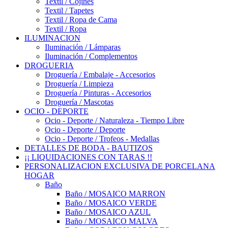
Textil / Cojines
Textil / Tapetes
Textil / Ropa de Cama
Textil / Ropa
ILUMINACION
Iluminación / Lámparas
Iluminación / Complementos
DROGUERIA
Droguería / Embalaje - Accesorios
Droguería / Limpieza
Droguería / Pinturas - Accesorios
Droguería / Mascotas
OCIO - DEPORTE
Ocio - Deporte / Naturaleza - Tiempo Libre
Ocio - Deporte / Deporte
Ocio - Deporte / Trofeos - Medallas
DETALLES DE BODA - BAUTIZOS
¡¡ LIQUIDACIONES CON TARAS !!
PERSONALIZACION EXCLUSIVA DE PORCELANA
HOGAR
Baño
Baño / MOSAICO MARRON
Baño / MOSAICO VERDE
Baño / MOSAICO AZUL
Baño / MOSAICO MALVA