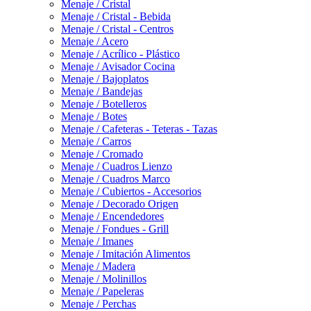
Menaje / Cristal
Menaje / Cristal - Bebida
Menaje / Cristal - Centros
Menaje / Acero
Menaje / Acrílico - Plástico
Menaje / Avisador Cocina
Menaje / Bajoplatos
Menaje / Bandejas
Menaje / Botelleros
Menaje / Botes
Menaje / Cafeteras - Teteras - Tazas
Menaje / Carros
Menaje / Cromado
Menaje / Cuadros Lienzo
Menaje / Cuadros Marco
Menaje / Cubiertos - Accesorios
Menaje / Decorado Origen
Menaje / Encendedores
Menaje / Fondues - Grill
Menaje / Imanes
Menaje / Imitación Alimentos
Menaje / Madera
Menaje / Molinillos
Menaje / Papeleras
Menaje / Perchas