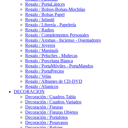
Regalo / PortaLápices
Regalo / Bolsos-Bolsas-Mochilas
Regalo / Bolsas Papel
Regalo / Infantil
Regalo / Librería - Papelería
Regalo / Radios
Regalo / Complementos Personales
Regalo / Aromas - Incienso - Quemadores
Regalo / Joyeros
Regalo / Maniquís
Regalo / Peluches - Muñecas
Regalo / Porcelana Blanca
Regalo / PortaMóviles - PortaMandos
Regalo / PortaPrecios
Regalo / Velas
Regalo / Albumes de CD-DVD
Regalo / Abanicos
DECORACION
Decoración / Cuadros Tabla
Decoración / Cuadros Variados
Decoración / Figuras
Decoración / Figuras Objetos
Decoración / Portafotos
Decoración / Posavasos
Decoración / Relojes