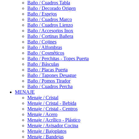
Baño / Cuadros Tabla
Baño / Decorado Origen
Baño / Espejos
Baño / Cuadros Marco
Baño / Cuadros Lienzo
Baño / Accesorios Inox
Baño / Cortinas Bañera
Baño / Cojines
Baño / Alfombras
Baño / Cosméticos
Baño / Perchitas - Topes Puerta
Baño / Básculas
Baño / Placas Puerta
Baño / Tapones Desague
Baño / Pomos Tirador
Baño / Cuadros Percha
MENAJE
Menaje / Cristal
Menaje / Cristal - Bebida
Menaje / Cristal - Centros
Menaje / Acero
Menaje / Acrílico - Plástico
Menaje / Avisador Cocina
Menaje / Bajoplatos
Menaje / Bandejas