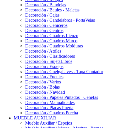
Decoración / Bandejas
Decoración / Baules - Maletas
Decoración / Cajas
Decoración / Candelabros - PortaVelas
Decoración / Ceniceros
Decoración / Centros
Decoración / Cuadros Lienzo
Decoración / Cuadros Marco
Decoración / Cuadros Molduras
Decoración / Atriles
Decoración / Clasificadores
Decoración / SujetaLibros
Decoración / Espejos
Decoración / Cuelgallaves - Tapa Contador
Decoración / Fuentes
Decoración / Varios
Decoración / Bolas
Decoración / Navidad
Decoración / Papeles Pintados - Cenefas
Decoración / Manualidades
Decoración / Placas Puerta
Decoración / Cuadros Percha
MUEBLE AUXILIAR
Mueble Auxiliar / Espejos