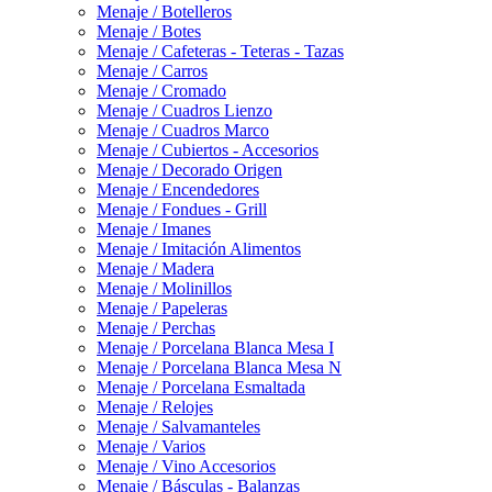
Menaje / Botelleros
Menaje / Botes
Menaje / Cafeteras - Teteras - Tazas
Menaje / Carros
Menaje / Cromado
Menaje / Cuadros Lienzo
Menaje / Cuadros Marco
Menaje / Cubiertos - Accesorios
Menaje / Decorado Origen
Menaje / Encendedores
Menaje / Fondues - Grill
Menaje / Imanes
Menaje / Imitación Alimentos
Menaje / Madera
Menaje / Molinillos
Menaje / Papeleras
Menaje / Perchas
Menaje / Porcelana Blanca Mesa I
Menaje / Porcelana Blanca Mesa N
Menaje / Porcelana Esmaltada
Menaje / Relojes
Menaje / Salvamanteles
Menaje / Varios
Menaje / Vino Accesorios
Menaje / Básculas - Balanzas