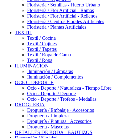
Floristería / Semillas - Huerto Urbano
Floristería / Flor Artificial - Ramos
Floristería / Flor Artificial - Rellenos
Floristería / Centros Florales Artificiales
Floristería / Plantas Artificiales
TEXTIL
Textil / Cocina
Textil / Cojines
Textil / Tapetes
Textil / Ropa de Cama
Textil / Ropa
ILUMINACION
Iluminación / Lámparas
Iluminación / Complementos
OCIO - DEPORTE
Ocio - Deporte / Naturaleza - Tiempo Libre
Ocio - Deporte / Deporte
Ocio - Deporte / Trofeos - Medallas
DROGUERIA
Droguería / Embalaje - Accesorios
Droguería / Limpieza
Droguería / Pinturas - Accesorios
Droguería / Mascotas
DETALLES DE BODA - BAUTIZOS
Decoración / Navidad