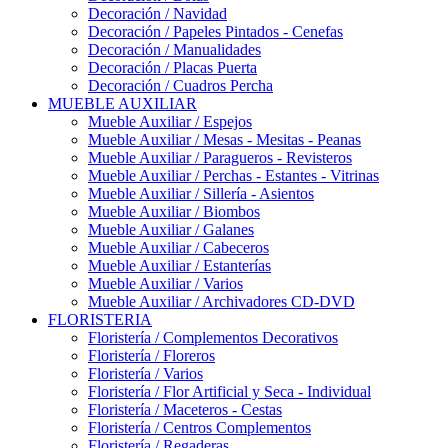
Decoración / Navidad
Decoración / Papeles Pintados - Cenefas
Decoración / Manualidades
Decoración / Placas Puerta
Decoración / Cuadros Percha
MUEBLE AUXILIAR
Mueble Auxiliar / Espejos
Mueble Auxiliar / Mesas - Mesitas - Peanas
Mueble Auxiliar / Paragueros - Revisteros
Mueble Auxiliar / Perchas - Estantes - Vitrinas
Mueble Auxiliar / Sillería - Asientos
Mueble Auxiliar / Biombos
Mueble Auxiliar / Galanes
Mueble Auxiliar / Cabeceros
Mueble Auxiliar / Estanterías
Mueble Auxiliar / Varios
Mueble Auxiliar / Archivadores CD-DVD
FLORISTERIA
Floristería / Complementos Decorativos
Floristería / Floreros
Floristería / Varios
Floristería / Flor Artificial y Seca - Individual
Floristería / Maceteros - Cestas
Floristería / Centros Complementos
Floristería / Regaderas