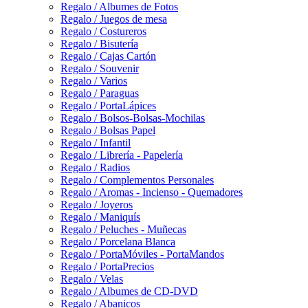
Regalo / Albumes de Fotos
Regalo / Juegos de mesa
Regalo / Costureros
Regalo / Bisutería
Regalo / Cajas Cartón
Regalo / Souvenir
Regalo / Varios
Regalo / Paraguas
Regalo / PortaLápices
Regalo / Bolsos-Bolsas-Mochilas
Regalo / Bolsas Papel
Regalo / Infantil
Regalo / Librería - Papelería
Regalo / Radios
Regalo / Complementos Personales
Regalo / Aromas - Incienso - Quemadores
Regalo / Joyeros
Regalo / Maniquís
Regalo / Peluches - Muñecas
Regalo / Porcelana Blanca
Regalo / PortaMóviles - PortaMandos
Regalo / PortaPrecios
Regalo / Velas
Regalo / Albumes de CD-DVD
Regalo / Abanicos