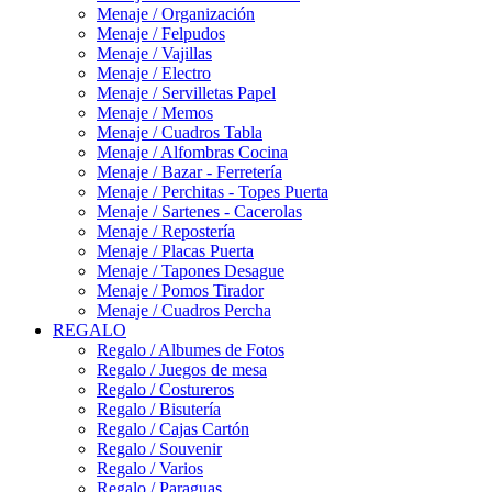
Menaje / Organización
Menaje / Felpudos
Menaje / Vajillas
Menaje / Electro
Menaje / Servilletas Papel
Menaje / Memos
Menaje / Cuadros Tabla
Menaje / Alfombras Cocina
Menaje / Bazar - Ferretería
Menaje / Perchitas - Topes Puerta
Menaje / Sartenes - Cacerolas
Menaje / Repostería
Menaje / Placas Puerta
Menaje / Tapones Desague
Menaje / Pomos Tirador
Menaje / Cuadros Percha
REGALO
Regalo / Albumes de Fotos
Regalo / Juegos de mesa
Regalo / Costureros
Regalo / Bisutería
Regalo / Cajas Cartón
Regalo / Souvenir
Regalo / Varios
Regalo / Paraguas