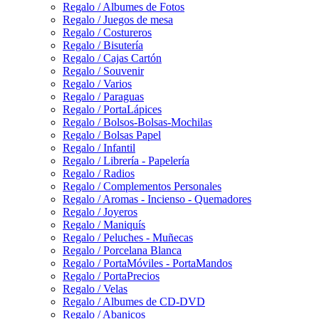
Regalo / Albumes de Fotos
Regalo / Juegos de mesa
Regalo / Costureros
Regalo / Bisutería
Regalo / Cajas Cartón
Regalo / Souvenir
Regalo / Varios
Regalo / Paraguas
Regalo / PortaLápices
Regalo / Bolsos-Bolsas-Mochilas
Regalo / Bolsas Papel
Regalo / Infantil
Regalo / Librería - Papelería
Regalo / Radios
Regalo / Complementos Personales
Regalo / Aromas - Incienso - Quemadores
Regalo / Joyeros
Regalo / Maniquís
Regalo / Peluches - Muñecas
Regalo / Porcelana Blanca
Regalo / PortaMóviles - PortaMandos
Regalo / PortaPrecios
Regalo / Velas
Regalo / Albumes de CD-DVD
Regalo / Abanicos