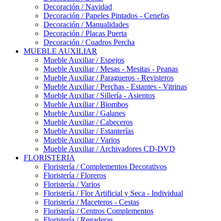
Decoración / Navidad
Decoración / Papeles Pintados - Cenefas
Decoración / Manualidades
Decoración / Placas Puerta
Decoración / Cuadros Percha
MUEBLE AUXILIAR
Mueble Auxiliar / Espejos
Mueble Auxiliar / Mesas - Mesitas - Peanas
Mueble Auxiliar / Paragueros - Revisteros
Mueble Auxiliar / Perchas - Estantes - Vitrinas
Mueble Auxiliar / Sillería - Asientos
Mueble Auxiliar / Biombos
Mueble Auxiliar / Galanes
Mueble Auxiliar / Cabeceros
Mueble Auxiliar / Estanterías
Mueble Auxiliar / Varios
Mueble Auxiliar / Archivadores CD-DVD
FLORISTERIA
Floristería / Complementos Decorativos
Floristería / Floreros
Floristería / Varios
Floristería / Flor Artificial y Seca - Individual
Floristería / Maceteros - Cestas
Floristería / Centros Complementos
Floristería / Regaderas