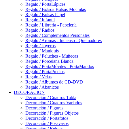
Regalo / PortaLápices
Regalo / Bolsos-Bolsas-Mochilas
Regalo / Bolsas Papel
Regalo / Infantil
Regalo / Librería - Papelería
Regalo / Radios
Regalo / Complementos Personales
Regalo / Aromas - Incienso - Quemadores
Regalo / Joyeros
Regalo / Maniquís
Regalo / Peluches - Muñecas
Regalo / Porcelana Blanca
Regalo / PortaMóviles - PortaMandos
Regalo / PortaPrecios
Regalo / Velas
Regalo / Albumes de CD-DVD
Regalo / Abanicos
DECORACION
Decoración / Cuadros Tabla
Decoración / Cuadros Variados
Decoración / Figuras
Decoración / Figuras Objetos
Decoración / Portafotos
Decoración / Posavasos
Decoración / Relojes