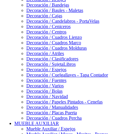
Decoración / Bandejas
Decoración / Baules - Maletas
Decoración / Cajas
Decoración / Candelabros - PortaVelas
Decoración / Ceniceros
Decoración / Centros
Decoración / Cuadros Lienzo
Decoración / Cuadros Marco
Decoración / Cuadros Molduras
Decoración / Atriles
Decoración / Clasificadores
Decoración / SujetaLibros
Decoración / Espejos
Decoración / Cuelgallaves - Tapa Contador
Decoración / Fuentes
Decoración / Varios
Decoración / Bolas
Decoración / Navidad
Decoración / Papeles Pintados - Cenefas
Decoración / Manualidades
Decoración / Placas Puerta
Decoración / Cuadros Percha
MUEBLE AUXILIAR
Mueble Auxiliar / Espejos