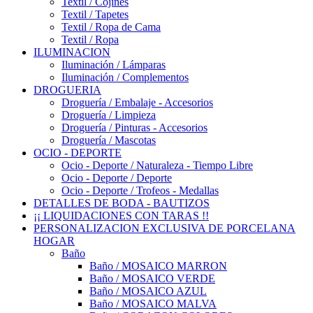
Textil / Cojines
Textil / Tapetes
Textil / Ropa de Cama
Textil / Ropa
ILUMINACION
Iluminación / Lámparas
Iluminación / Complementos
DROGUERIA
Droguería / Embalaje - Accesorios
Droguería / Limpieza
Droguería / Pinturas - Accesorios
Droguería / Mascotas
OCIO - DEPORTE
Ocio - Deporte / Naturaleza - Tiempo Libre
Ocio - Deporte / Deporte
Ocio - Deporte / Trofeos - Medallas
DETALLES DE BODA - BAUTIZOS
¡¡ LIQUIDACIONES CON TARAS !!
PERSONALIZACION EXCLUSIVA DE PORCELANA
HOGAR
Baño
Baño / MOSAICO MARRON
Baño / MOSAICO VERDE
Baño / MOSAICO AZUL
Baño / MOSAICO MALVA