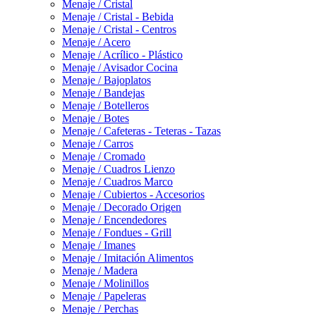
Menaje / Cristal
Menaje / Cristal - Bebida
Menaje / Cristal - Centros
Menaje / Acero
Menaje / Acrílico - Plástico
Menaje / Avisador Cocina
Menaje / Bajoplatos
Menaje / Bandejas
Menaje / Botelleros
Menaje / Botes
Menaje / Cafeteras - Teteras - Tazas
Menaje / Carros
Menaje / Cromado
Menaje / Cuadros Lienzo
Menaje / Cuadros Marco
Menaje / Cubiertos - Accesorios
Menaje / Decorado Origen
Menaje / Encendedores
Menaje / Fondues - Grill
Menaje / Imanes
Menaje / Imitación Alimentos
Menaje / Madera
Menaje / Molinillos
Menaje / Papeleras
Menaje / Perchas