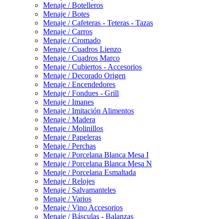
Menaje / Botelleros
Menaje / Botes
Menaje / Cafeteras - Teteras - Tazas
Menaje / Carros
Menaje / Cromado
Menaje / Cuadros Lienzo
Menaje / Cuadros Marco
Menaje / Cubiertos - Accesorios
Menaje / Decorado Origen
Menaje / Encendedores
Menaje / Fondues - Grill
Menaje / Imanes
Menaje / Imitación Alimentos
Menaje / Madera
Menaje / Molinillos
Menaje / Papeleras
Menaje / Perchas
Menaje / Porcelana Blanca Mesa I
Menaje / Porcelana Blanca Mesa N
Menaje / Porcelana Esmaltada
Menaje / Relojes
Menaje / Salvamanteles
Menaje / Varios
Menaje / Vino Accesorios
Menaje / Básculas - Balanzas