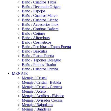
Baño / Cuadros Tabla
Baño / Decorado Origen
Baño / Espejos
Baño / Cuadros Marco
Baño / Cuadros Lienzo
Baño / Accesorios Inox
Baño / Cortinas Bañera
Baño / Cojines
Baño / Alfombras
Baño / Cosméticos
Baño / Perchitas - Topes Puerta
Baño / Básculas
Baño / Placas Puerta
Baño / Tapones Desague
Baño / Pomos Tirador
Baño / Cuadros Percha
MENAJE
Menaje / Cristal
Menaje / Cristal - Bebida
Menaje / Cristal - Centros
Menaje / Acero
Menaje / Acrílico - Plástico
Menaje / Avisador Cocina
Menaje / Bajoplatos
Menaje / Bandejas