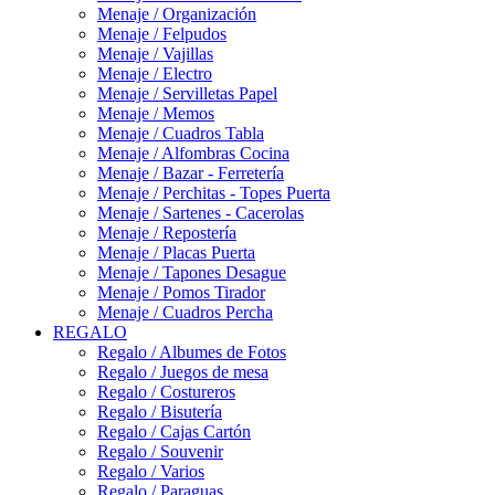
Menaje / Organización
Menaje / Felpudos
Menaje / Vajillas
Menaje / Electro
Menaje / Servilletas Papel
Menaje / Memos
Menaje / Cuadros Tabla
Menaje / Alfombras Cocina
Menaje / Bazar - Ferretería
Menaje / Perchitas - Topes Puerta
Menaje / Sartenes - Cacerolas
Menaje / Repostería
Menaje / Placas Puerta
Menaje / Tapones Desague
Menaje / Pomos Tirador
Menaje / Cuadros Percha
REGALO
Regalo / Albumes de Fotos
Regalo / Juegos de mesa
Regalo / Costureros
Regalo / Bisutería
Regalo / Cajas Cartón
Regalo / Souvenir
Regalo / Varios
Regalo / Paraguas