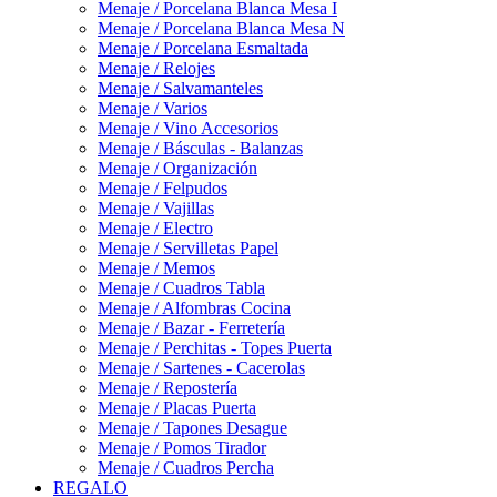
Menaje / Porcelana Blanca Mesa I
Menaje / Porcelana Blanca Mesa N
Menaje / Porcelana Esmaltada
Menaje / Relojes
Menaje / Salvamanteles
Menaje / Varios
Menaje / Vino Accesorios
Menaje / Básculas - Balanzas
Menaje / Organización
Menaje / Felpudos
Menaje / Vajillas
Menaje / Electro
Menaje / Servilletas Papel
Menaje / Memos
Menaje / Cuadros Tabla
Menaje / Alfombras Cocina
Menaje / Bazar - Ferretería
Menaje / Perchitas - Topes Puerta
Menaje / Sartenes - Cacerolas
Menaje / Repostería
Menaje / Placas Puerta
Menaje / Tapones Desague
Menaje / Pomos Tirador
Menaje / Cuadros Percha
REGALO