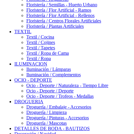
Floristería / Semillas - Huerto Urbano
Floristería / Flor Artificial - Ramos
Floristería / Flor Artificial - Rellenos
Floristería / Centros Florales Artificiales
Floristería / Plantas Artificiales
TEXTIL
Textil / Cocina
Textil / Cojines
Textil / Tapetes
Textil / Ropa de Cama
Textil / Ropa
ILUMINACION
Iluminación / Lámparas
Iluminación / Complementos
OCIO - DEPORTE
Ocio - Deporte / Naturaleza - Tiempo Libre
Ocio - Deporte / Deporte
Ocio - Deporte / Trofeos - Medallas
DROGUERIA
Droguería / Embalaje - Accesorios
Droguería / Limpieza
Droguería / Pinturas - Accesorios
Droguería / Mascotas
DETALLES DE BODA - BAUTIZOS
Decoración / Navidad