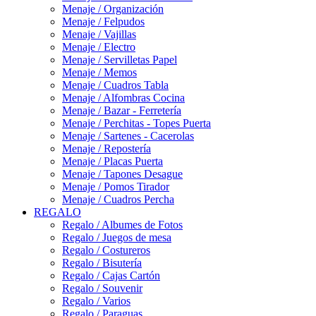
Menaje / Organización
Menaje / Felpudos
Menaje / Vajillas
Menaje / Electro
Menaje / Servilletas Papel
Menaje / Memos
Menaje / Cuadros Tabla
Menaje / Alfombras Cocina
Menaje / Bazar - Ferretería
Menaje / Perchitas - Topes Puerta
Menaje / Sartenes - Cacerolas
Menaje / Repostería
Menaje / Placas Puerta
Menaje / Tapones Desague
Menaje / Pomos Tirador
Menaje / Cuadros Percha
REGALO
Regalo / Albumes de Fotos
Regalo / Juegos de mesa
Regalo / Costureros
Regalo / Bisutería
Regalo / Cajas Cartón
Regalo / Souvenir
Regalo / Varios
Regalo / Paraguas