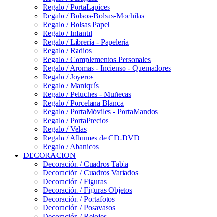
Regalo / PortaLápices
Regalo / Bolsos-Bolsas-Mochilas
Regalo / Bolsas Papel
Regalo / Infantil
Regalo / Librería - Papelería
Regalo / Radios
Regalo / Complementos Personales
Regalo / Aromas - Incienso - Quemadores
Regalo / Joyeros
Regalo / Maniquís
Regalo / Peluches - Muñecas
Regalo / Porcelana Blanca
Regalo / PortaMóviles - PortaMandos
Regalo / PortaPrecios
Regalo / Velas
Regalo / Albumes de CD-DVD
Regalo / Abanicos
DECORACION
Decoración / Cuadros Tabla
Decoración / Cuadros Variados
Decoración / Figuras
Decoración / Figuras Objetos
Decoración / Portafotos
Decoración / Posavasos
Decoración / Relojes