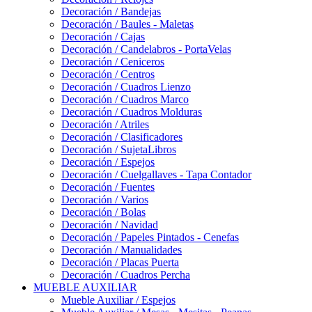
Decoración / Bandejas
Decoración / Baules - Maletas
Decoración / Cajas
Decoración / Candelabros - PortaVelas
Decoración / Ceniceros
Decoración / Centros
Decoración / Cuadros Lienzo
Decoración / Cuadros Marco
Decoración / Cuadros Molduras
Decoración / Atriles
Decoración / Clasificadores
Decoración / SujetaLibros
Decoración / Espejos
Decoración / Cuelgallaves - Tapa Contador
Decoración / Fuentes
Decoración / Varios
Decoración / Bolas
Decoración / Navidad
Decoración / Papeles Pintados - Cenefas
Decoración / Manualidades
Decoración / Placas Puerta
Decoración / Cuadros Percha
MUEBLE AUXILIAR
Mueble Auxiliar / Espejos