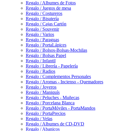
Regalo / Albumes de Fotos
Regalo / Juegos de mesa
Regalo / Costureros
Regalo / Bisutería
Regalo / Cajas Cartón
Regalo / Souvenir
Regalo / Varios
Regalo / Paraguas
Regalo / PortaLápices
Regalo / Bolsos-Bolsas-Mochilas
Regalo / Bolsas Papel
Regalo / Infantil
Regalo / Librería - Papelería
Regalo / Radios
Regalo / Complementos Personales
Regalo / Aromas - Incienso - Quemadores
Regalo / Joyeros
Regalo / Maniquís
Regalo / Peluches - Muñecas
Regalo / Porcelana Blanca
Regalo / PortaMóviles - PortaMandos
Regalo / PortaPrecios
Regalo / Velas
Regalo / Albumes de CD-DVD
Regalo / Abanicos