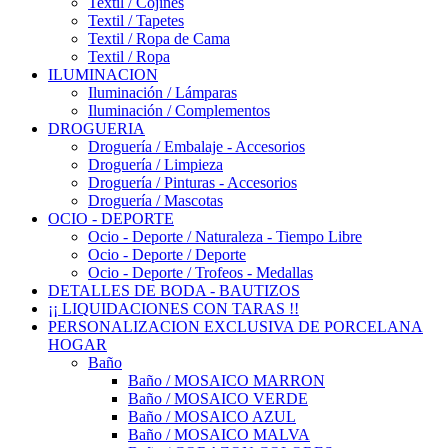
Textil / Cojines
Textil / Tapetes
Textil / Ropa de Cama
Textil / Ropa
ILUMINACION
Iluminación / Lámparas
Iluminación / Complementos
DROGUERIA
Droguería / Embalaje - Accesorios
Droguería / Limpieza
Droguería / Pinturas - Accesorios
Droguería / Mascotas
OCIO - DEPORTE
Ocio - Deporte / Naturaleza - Tiempo Libre
Ocio - Deporte / Deporte
Ocio - Deporte / Trofeos - Medallas
DETALLES DE BODA - BAUTIZOS
¡¡ LIQUIDACIONES CON TARAS !!
PERSONALIZACION EXCLUSIVA DE PORCELANA
HOGAR
Baño
Baño / MOSAICO MARRON
Baño / MOSAICO VERDE
Baño / MOSAICO AZUL
Baño / MOSAICO MALVA