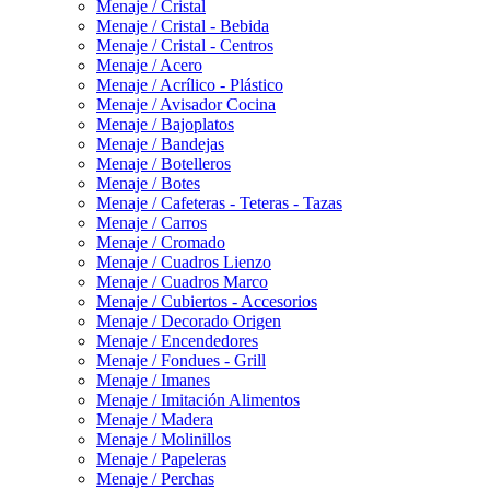
Menaje / Cristal
Menaje / Cristal - Bebida
Menaje / Cristal - Centros
Menaje / Acero
Menaje / Acrílico - Plástico
Menaje / Avisador Cocina
Menaje / Bajoplatos
Menaje / Bandejas
Menaje / Botelleros
Menaje / Botes
Menaje / Cafeteras - Teteras - Tazas
Menaje / Carros
Menaje / Cromado
Menaje / Cuadros Lienzo
Menaje / Cuadros Marco
Menaje / Cubiertos - Accesorios
Menaje / Decorado Origen
Menaje / Encendedores
Menaje / Fondues - Grill
Menaje / Imanes
Menaje / Imitación Alimentos
Menaje / Madera
Menaje / Molinillos
Menaje / Papeleras
Menaje / Perchas