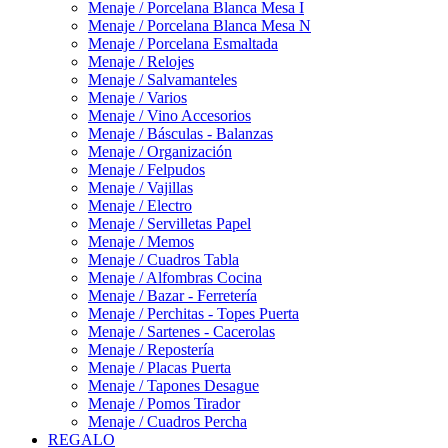
Menaje / Porcelana Blanca Mesa I
Menaje / Porcelana Blanca Mesa N
Menaje / Porcelana Esmaltada
Menaje / Relojes
Menaje / Salvamanteles
Menaje / Varios
Menaje / Vino Accesorios
Menaje / Básculas - Balanzas
Menaje / Organización
Menaje / Felpudos
Menaje / Vajillas
Menaje / Electro
Menaje / Servilletas Papel
Menaje / Memos
Menaje / Cuadros Tabla
Menaje / Alfombras Cocina
Menaje / Bazar - Ferretería
Menaje / Perchitas - Topes Puerta
Menaje / Sartenes - Cacerolas
Menaje / Repostería
Menaje / Placas Puerta
Menaje / Tapones Desague
Menaje / Pomos Tirador
Menaje / Cuadros Percha
REGALO