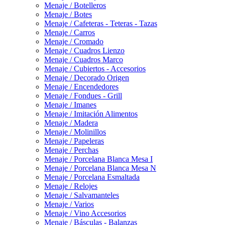
Menaje / Botelleros
Menaje / Botes
Menaje / Cafeteras - Teteras - Tazas
Menaje / Carros
Menaje / Cromado
Menaje / Cuadros Lienzo
Menaje / Cuadros Marco
Menaje / Cubiertos - Accesorios
Menaje / Decorado Origen
Menaje / Encendedores
Menaje / Fondues - Grill
Menaje / Imanes
Menaje / Imitación Alimentos
Menaje / Madera
Menaje / Molinillos
Menaje / Papeleras
Menaje / Perchas
Menaje / Porcelana Blanca Mesa I
Menaje / Porcelana Blanca Mesa N
Menaje / Porcelana Esmaltada
Menaje / Relojes
Menaje / Salvamanteles
Menaje / Varios
Menaje / Vino Accesorios
Menaje / Básculas - Balanzas