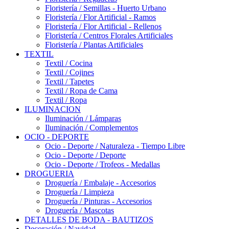
Floristería / Semillas - Huerto Urbano
Floristería / Flor Artificial - Ramos
Floristería / Flor Artificial - Rellenos
Floristería / Centros Florales Artificiales
Floristería / Plantas Artificiales
TEXTIL
Textil / Cocina
Textil / Cojines
Textil / Tapetes
Textil / Ropa de Cama
Textil / Ropa
ILUMINACION
Iluminación / Lámparas
Iluminación / Complementos
OCIO - DEPORTE
Ocio - Deporte / Naturaleza - Tiempo Libre
Ocio - Deporte / Deporte
Ocio - Deporte / Trofeos - Medallas
DROGUERIA
Droguería / Embalaje - Accesorios
Droguería / Limpieza
Droguería / Pinturas - Accesorios
Droguería / Mascotas
DETALLES DE BODA - BAUTIZOS
Decoración / Navidad