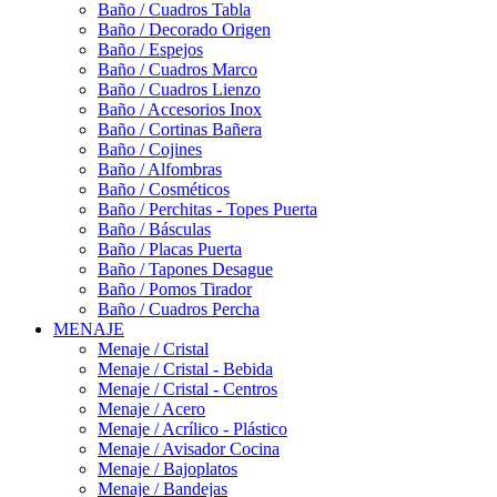
Baño / Cuadros Tabla
Baño / Decorado Origen
Baño / Espejos
Baño / Cuadros Marco
Baño / Cuadros Lienzo
Baño / Accesorios Inox
Baño / Cortinas Bañera
Baño / Cojines
Baño / Alfombras
Baño / Cosméticos
Baño / Perchitas - Topes Puerta
Baño / Básculas
Baño / Placas Puerta
Baño / Tapones Desague
Baño / Pomos Tirador
Baño / Cuadros Percha
MENAJE
Menaje / Cristal
Menaje / Cristal - Bebida
Menaje / Cristal - Centros
Menaje / Acero
Menaje / Acrílico - Plástico
Menaje / Avisador Cocina
Menaje / Bajoplatos
Menaje / Bandejas