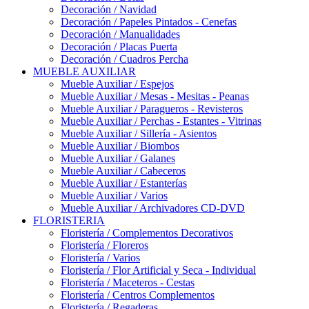
Decoración / Navidad
Decoración / Papeles Pintados - Cenefas
Decoración / Manualidades
Decoración / Placas Puerta
Decoración / Cuadros Percha
MUEBLE AUXILIAR
Mueble Auxiliar / Espejos
Mueble Auxiliar / Mesas - Mesitas - Peanas
Mueble Auxiliar / Paragueros - Revisteros
Mueble Auxiliar / Perchas - Estantes - Vitrinas
Mueble Auxiliar / Sillería - Asientos
Mueble Auxiliar / Biombos
Mueble Auxiliar / Galanes
Mueble Auxiliar / Cabeceros
Mueble Auxiliar / Estanterías
Mueble Auxiliar / Varios
Mueble Auxiliar / Archivadores CD-DVD
FLORISTERIA
Floristería / Complementos Decorativos
Floristería / Floreros
Floristería / Varios
Floristería / Flor Artificial y Seca - Individual
Floristería / Maceteros - Cestas
Floristería / Centros Complementos
Floristería / Regaderas